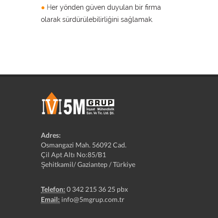
●
H
er yönden güven duyulan bir firma
olarak sürdürülebilirliğini sağlamak.
Adres:
Osmangazi Mah. 56092 Cad.
Çil Apt Altı No:85/B1
Şehitkamil/ Gaziantep / Türkiye
Telefon:
0 342 215 36 25 pbx
Email:
info@5mgrup.com.tr