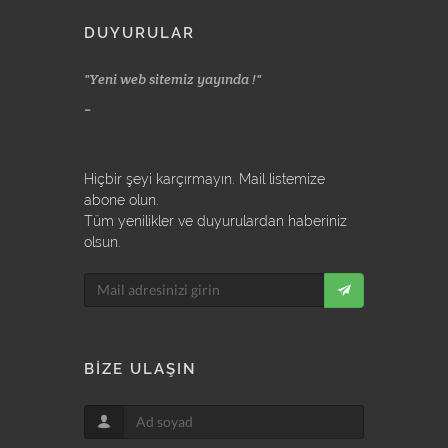
DUYURULAR
Yeni web sitemiz yayında !
Yeni web sit
Hiçbir şeyi karçırmayın. Mail listemize
abone olun.
Tüm yenilikler ve duyurulardan haberiniz
olsun.
BİZE ULAŞIN